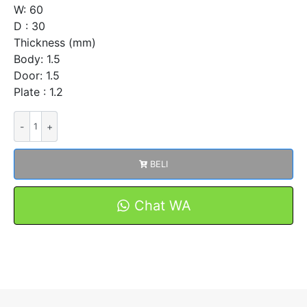
W: 60
D : 30
Thickness (mm)
Body: 1.5
Door: 1.5
Plate : 1.2
Kuantitas
Stainless
Panel
BELI
Box
Outdoor
FSBO806030
Chat WA
IP55
Merk
FORT