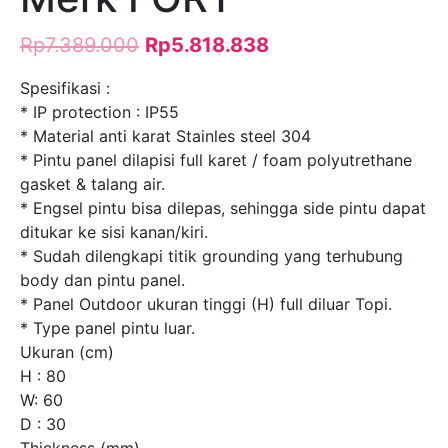
Rp
7.389.000
Rp
5.818.838
Spesifikasi :
* IP protection : IP55
* Material anti karat Stainles steel 304
* Pintu panel dilapisi full karet / foam polyutrethane
gasket & talang air.
* Engsel pintu bisa dilepas, sehingga side pintu dapat
ditukar ke sisi kanan/kiri.
* Sudah dilengkapi titik grounding yang terhubung
body dan pintu panel.
* Panel Outdoor ukuran tinggi (H) full diluar Topi.
* Type panel pintu luar.
Ukuran (cm)
H : 80
W: 60
D : 30
Thickness (mm)