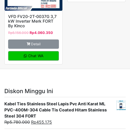
VFD FV20-2T-0037G 3,7
kW Inverter Merk FORT
By Kinco
Rp
5.156.000
Rp
4.060.350
Detail
Chat WA
Diskon Minggu Ini
Kabel Ties Stainless Steel Lapis Pvc Anti Karat ML
PVC-400M-304 Cable Tis Coated Hitam Stainless
Steel 304 FORT
Rp
5.780.000
Rp
455.175