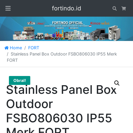
fortindo.id
Search
Car
Home
FORT
Stainless Panel Box Outdoor FSBO806030 IP55 Merk
FORT
Obral!
Stainless Panel Box
Outdoor
FSBO806030 IP55
Merk FORT