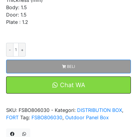
Body: 1.5
Door: 1.5
Plate : 1.2
Kuantitas
Stainless
Panel
BELI
Box
Outdoor
FSBO806030
Chat WA
IP55
Merk
FORT
SKU:
FSBO806030 -
Kategori:
DISTRIBUTION BOX
,
FORT
Tag:
FSBO806030
,
Outdoor Panel Box