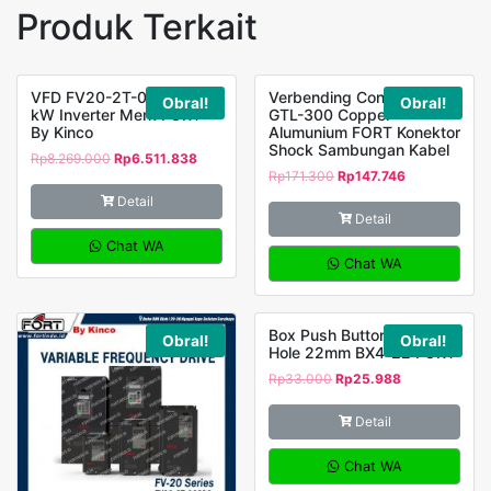
Produk Terkait
VFD FV20-2T-0075G 7,5
Verbending Connector
Obral!
Obral!
kW Inverter Merk FORT
GTL-300 Copper
By Kinco
Alumunium FORT Konektor
Shock Sambungan Kabel
Rp
8.269.000
Rp
6.511.838
Rp
171.300
Rp
147.746
Detail
Detail
Chat WA
Chat WA
Box Push Button Station 4
Obral!
Obral!
Hole 22mm BX4-22 FORT
Rp
33.000
Rp
25.988
Detail
Chat WA