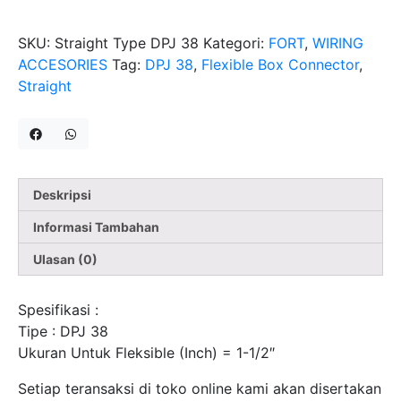
Connector
Konektor
SKU:
Straight Type DPJ 38
Kategori:
FORT
,
WIRING
Metal
ACCESORIES
Tag:
DPJ 38
,
Flexible Box Connector
,
Besi
Straight
FORT
Deskripsi
Informasi Tambahan
Ulasan (0)
Spesifikasi :
Tipe : DPJ 38
Ukuran Untuk Fleksible (Inch) = 1-1/2″
Setiap teransaksi di toko online kami akan disertakan