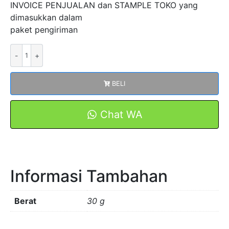
INVOICE PENJUALAN dan STAMPLE TOKO yang
dimasukkan dalam
paket pengiriman
Kuantitas
Straight
Type
BELI
DPJ
38
Flexible
Chat WA
Box
Connector
Konektor
Metal
Informasi Tambahan
Besi
FORT
Berat
30 g