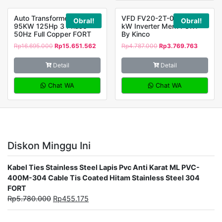
Auto Transformer MH-
VFD FV20-2T-0022G 2,2
Obral!
Obral!
95KW 125Hp 3 Phase
kW Inverter Merk FORT
50Hz Full Copper FORT
By Kinco
Rp
16.695.000
Rp
15.651.562
Rp
4.787.000
Rp
3.769.763
Detail
Detail
Chat WA
Chat WA
Diskon Minggu Ini
Kabel Ties Stainless Steel Lapis Pvc Anti Karat ML PVC-
400M-304 Cable Tis Coated Hitam Stainless Steel 304
FORT
Rp
5.780.000
Rp
455.175