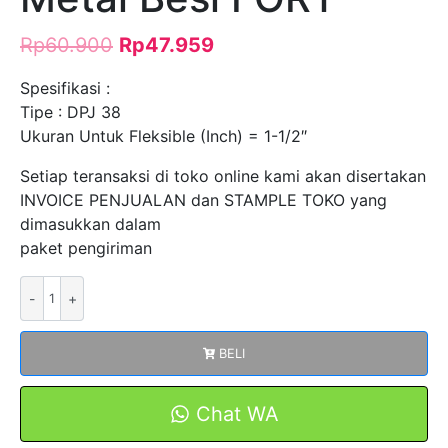
Rp
60.900
Rp
47.959
Spesifikasi :
Tipe : DPJ 38
Ukuran Untuk Fleksible (Inch) = 1-1/2″
Setiap teransaksi di toko online kami akan disertakan
INVOICE PENJUALAN dan STAMPLE TOKO yang
dimasukkan dalam
paket pengiriman
Kuantitas
Straight
Type
BELI
DPJ
38
Flexible
Chat WA
Box