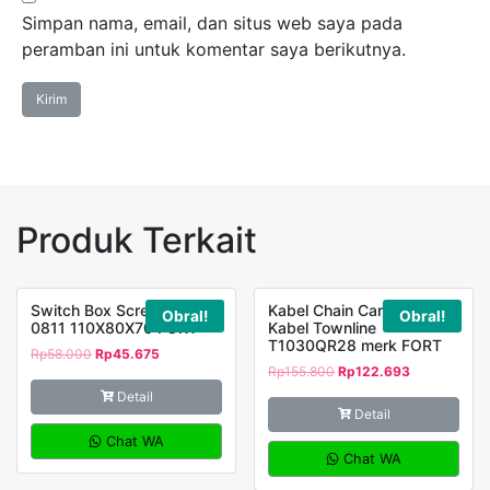
Simpan nama, email, dan situs web saya pada
peramban ini untuk komentar saya berikutnya.
Produk Terkait
Switch Box Screw DS-AG-
Kabel Chain Carier Drag
Obral!
Obral!
0811 110X80X70 FORT
Kabel Townline
T1030QR28 merk FORT
Rp
58.000
Rp
45.675
Rp
155.800
Rp
122.693
Detail
Detail
Chat WA
Chat WA