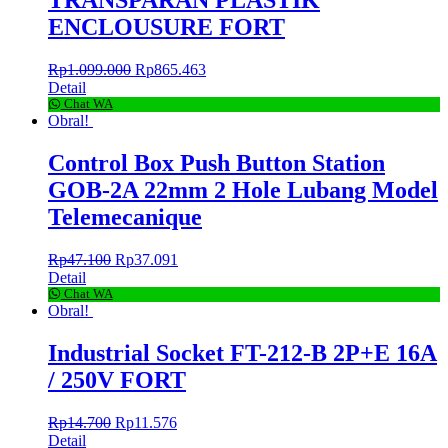
TRANSPARAN PLASTIK
ENCLOUSURE FORT
Rp
1.099.000
Rp
865.463
Detail
Chat WA
Obral!
Control Box Push Button Station
GOB-2A 22mm 2 Hole Lubang Model
Telemecanique
Rp
47.100
Rp
37.091
Detail
Chat WA
Obral!
Industrial Socket FT-212-B 2P+E 16A
/ 250V FORT
Rp
14.700
Rp
11.576
Detail