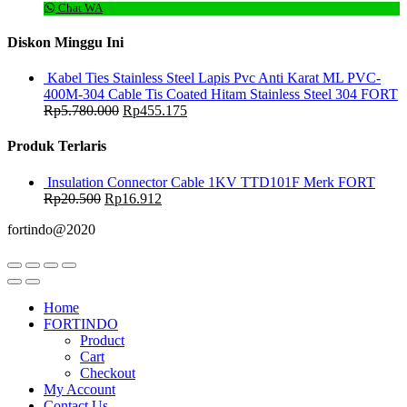
Chat WA
Diskon Minggu Ini
Kabel Ties Stainless Steel Lapis Pvc Anti Karat ML PVC-
400M-304 Cable Tis Coated Hitam Stainless Steel 304 FORT
Rp
5.780.000
Rp
455.175
Produk Terlaris
Insulation Connector Cable 1KV TTD101F Merk FORT
Rp
20.500
Rp
16.912
fortindo@2020
Home
FORTINDO
Product
Cart
Checkout
My Account
Contact Us