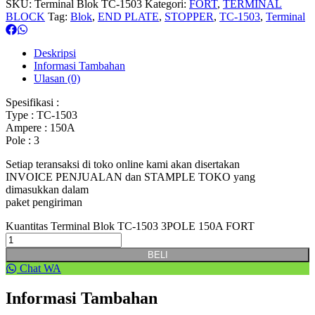
SKU:
Terminal Blok TC-1503
Kategori:
FORT
,
TERMINAL
BLOCK
Tag:
Blok
,
END PLATE
,
STOPPER
,
TC-1503
,
Terminal
Deskripsi
Informasi Tambahan
Ulasan (0)
Spesifikasi :
Type : TC-1503
Ampere : 150A
Pole : 3
Setiap teransaksi di toko online kami akan disertakan
INVOICE PENJUALAN dan STAMPLE TOKO yang
dimasukkan dalam
paket pengiriman
Kuantitas Terminal Blok TC-1503 3POLE 150A FORT
BELI
Chat WA
Informasi Tambahan