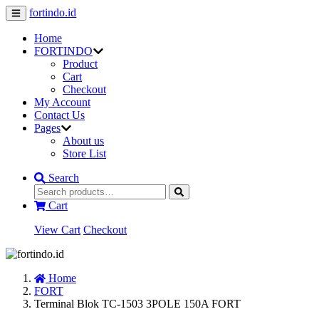
fortindo.id
Home
FORTINDO
Product
Cart
Checkout
My Account
Contact Us
Pages
About us
Store List
Search
Cart
View Cart
Checkout
Home
FORT
Terminal Blok TC-1503 3POLE 150A FORT