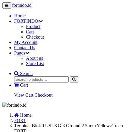
fortindo.id
Home
FORTINDO
Product
Cart
Checkout
My Account
Contact Us
Pages
About us
Store List
Search
Cart
View Cart
Checkout
Home
FORT
Terminal Blok TUSLKG 3 Ground 2.5 mm Yellow-Green
FORT