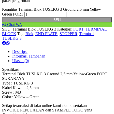
paket pengiriman
Kuantitas Terminal Blok TUSLKG 3 Ground 2.5 mm Yellow-
Green FORT
BELI
Chat WA
SKU:
Terminal Blok TUSLKG 3
Kategori:
FORT
,
TERMINAL
BLOCK
Tag:
Blok
,
END PLATE
,
STOPPER
,
Terminal
,
TUSLKG 3
Deskripsi
Informasi Tambahan
Ulasan (0)
Spesifikasi :
Terminal Blok TUSLKG 3 Ground 2,5 mm Yellow-Green FORT
SURABAYA
Type : TUSLKG 3
Kabel Kawat : 2,5 mm
Screw : M3
Color : Yellow – Green
Setiap teransaksi di toko online kami akan disertakan
INVOICE PENJUALAN dan STAMPLE TOKO yang