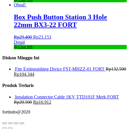
Obral!
Box Push Button Station 3 Hole
22mm BX3-22 FORT
Rp
29.400
Rp
23.153
Detail
Chat WA
Diskon Minggu Ini
Fire Extinguishing Divice FST-MHZZ-01 FORT
Rp
132.500
Rp
104.344
Produk Terlaris
Insulation Connector Cable 1KV TTD101F Merk FORT
Rp
20.500
Rp
16.912
fortindo@2020