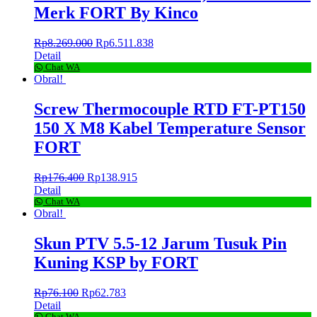
Merk FORT By Kinco
Rp
8.269.000
Rp
6.511.838
Detail
Chat WA
Obral!
Screw Thermocouple RTD FT-PT150
150 X M8 Kabel Temperature Sensor
FORT
Rp
176.400
Rp
138.915
Detail
Chat WA
Obral!
Skun PTV 5.5-12 Jarum Tusuk Pin
Kuning KSP by FORT
Rp
76.100
Rp
62.783
Detail
Chat WA