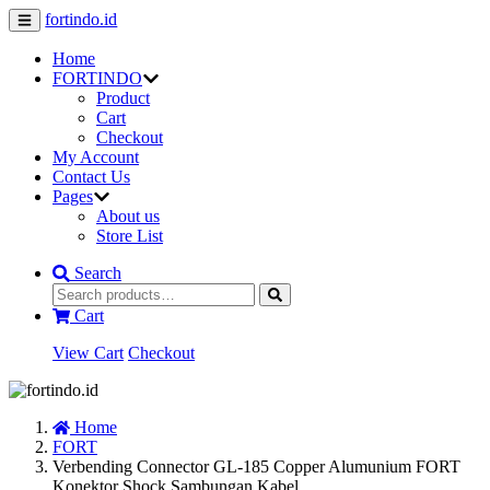
fortindo.id
Home
FORTINDO
Product
Cart
Checkout
My Account
Contact Us
Pages
About us
Store List
Search
Cart
View Cart
Checkout
Home
FORT
Verbending Connector GL-185 Copper Alumunium FORT
Konektor Shock Sambungan Kabel