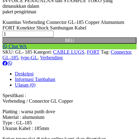
INVOICE PENJUALAN dan STAMPLE TOKO yang
dimasukkan dalam
paket pengiriman
Kuantitas Verbending Connector GL-185 Copper Alumunium
FORT Konektor Shock Sambungan Kabel
BELI
Chat WA
SKU:
GL- 185
Kategori:
CABLE LUGS
,
FORT
Tag:
Connector
,
GL-185
,
type-GL
,
Verbending
Deskripsi
Informasi Tambahan
Ulasan (0)
Spesifikasi :
Verbending / Connector GL Copper
Platting : warna putih dove
Material : alumunium
Type : GL-185
Ukuran Kabel : 185mm
Setiap teransaksi di toko online kami akan disertakan