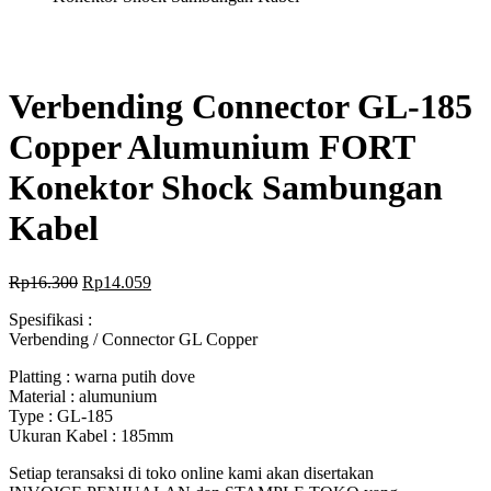
Verbending Connector GL-185
Copper Alumunium FORT
Konektor Shock Sambungan
Kabel
Rp
16.300
Rp
14.059
Spesifikasi :
Verbending / Connector GL Copper
Platting : warna putih dove
Material : alumunium
Type : GL-185
Ukuran Kabel : 185mm
Setiap teransaksi di toko online kami akan disertakan