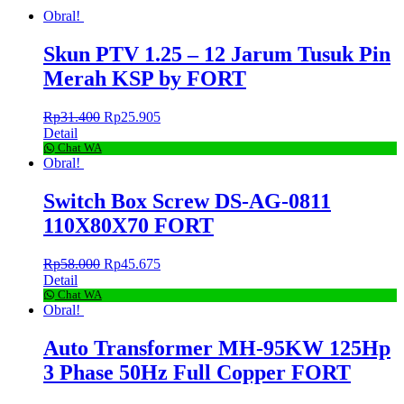
Obral!
Skun PTV 1.25 – 12 Jarum Tusuk Pin
Merah KSP by FORT
Rp
31.400
Rp
25.905
Detail
Chat WA
Obral!
Switch Box Screw DS-AG-0811
110X80X70 FORT
Rp
58.000
Rp
45.675
Detail
Chat WA
Obral!
Auto Transformer MH-95KW 125Hp
3 Phase 50Hz Full Copper FORT