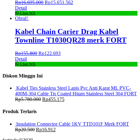
Rp
16.695.000
Rp
15.651.562
Detail
Chat WA
Obral!
Kabel Chain Carier Drag Kabel
Townline T1030QR28 merk FORT
Rp
155.800
Rp
122.693
Detail
Chat WA
Diskon Minggu Ini
Kabel Ties Stainless Steel Lapis Pvc Anti Karat ML PVC-
400M-304 Cable Tis Coated Hitam Stainless Steel 304 FORT
Rp
5.780.000
Rp
455.175
Produk Terlaris
Insulation Connector Cable 1KV TTD101F Merk FORT
Rp
20.500
Rp
16.912