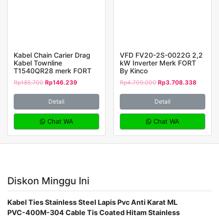
Kabel Chain Carier Drag
VFD FV20-2S-0022G 2,2
Kabel Townline
kW Inverter Merk FORT
T1540QR28 merk FORT
By Kinco
Rp
185.700
Rp
146.239
Rp
4.709.000
Rp
3.708.338
Detail
Detail
Chat WA
Chat WA
Diskon Minggu Ini
Kabel Ties Stainless Steel Lapis Pvc Anti Karat ML
PVC-400M-304 Cable Tis Coated Hitam Stainless