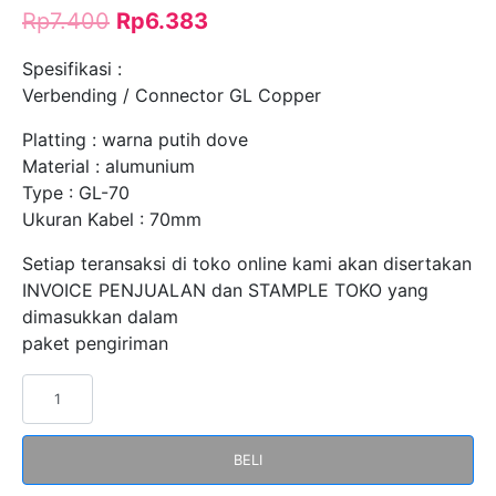
Rp
7.400
Rp
6.383
Spesifikasi :
Verbending / Connector GL Copper
Platting : warna putih dove
Material : alumunium
Type : GL-70
Ukuran Kabel : 70mm
Setiap teransaksi di toko online kami akan disertakan
INVOICE PENJUALAN dan STAMPLE TOKO yang
dimasukkan dalam
paket pengiriman
Kuantitas
Verbending
Connector
BELI
GL-
70