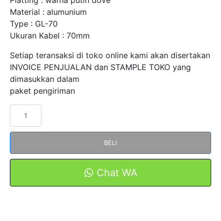
Material : alumunium
Type : GL-70
Ukuran Kabel : 70mm
Setiap teransaksi di toko online kami akan disertakan
INVOICE PENJUALAN dan STAMPLE TOKO yang
dimasukkan dalam
paket pengiriman
Kuantitas
Verbending
Connector
BELI
GL-
70
Copper
Chat WA
Alumunium
FORT
Konektor
Shock