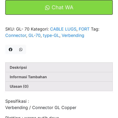
Copper
Chat WA
Alumunium
FORT
Konektor
SKU:
GL- 70
Kategori:
CABLE LUGS
,
FORT
Tag:
Shock
Connector
,
GL-70
,
type-GL
,
Verbending
Sambungan
Kabel
Deskripsi
Informasi Tambahan
Ulasan (0)
Spesifikasi :
Verbending / Connector GL Copper
Platting : warna putih dove