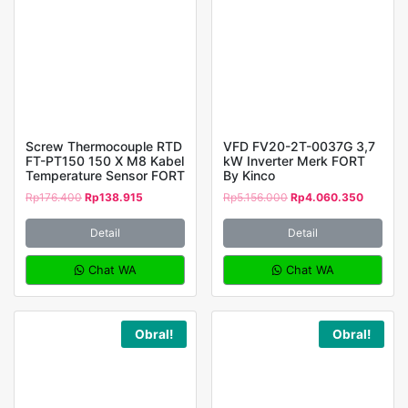
Screw Thermocouple RTD
VFD FV20-2T-0037G 3,7
FT-PT150 150 X M8 Kabel
kW Inverter Merk FORT
Temperature Sensor FORT
By Kinco
Rp
176.400
Rp
138.915
Rp
5.156.000
Rp
4.060.350
Detail
Detail
Chat WA
Chat WA
Obral!
Obral!