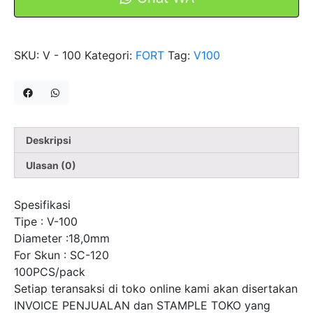
For
SC-
120
SKU:
V - 100
Kategori:
FORT
Tag:
V100
100pcs
Deskripsi
Ulasan (0)
Spesifikasi
Tipe : V-100
Diameter :18,0mm
For Skun : SC-120
100PCS/pack
Setiap teransaksi di toko online kami akan disertakan
INVOICE PENJUALAN dan STAMPLE TOKO yang