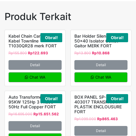
Produk Terkait
Kabel Chain Carier Drag
Bar Holder Silender Type
Obral!
Obral!
Kabel Townline
50×40 Isolator Coklat
T1030QR28 merk FORT
Gaitor MERK FORT
Rp
155.800
Rp
122.693
Rp
13.800
Rp
10.868
Detail
Detail
Chat WA
Chat WA
Auto Transformer MH-
BOX PANEL SP-PCT-
Obral!
Obral!
95KW 125Hp 3 Phase
403017 TRANSPARAN
50Hz Full Copper FORT
PLASTIK ENCLOUSURE
FORT
Rp
16.695.000
Rp
15.651.562
Rp
1.099.000
Rp
865.463
Detail
Detail