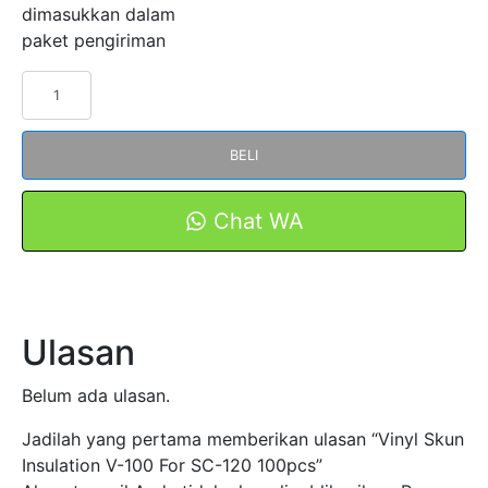
dimasukkan dalam
paket pengiriman
Kuantitas
Vinyl
Skun
BELI
Insulation
V-
100
Chat WA
For
SC-
120
100pcs
Ulasan
Belum ada ulasan.
Jadilah yang pertama memberikan ulasan “Vinyl Skun
Insulation V-100 For SC-120 100pcs”