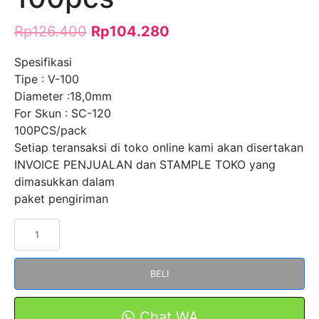
Rp
126.400
Rp
104.280
Spesifikasi
Tipe : V-100
Diameter :18,0mm
For Skun : SC-120
100PCS/pack
Setiap teransaksi di toko online kami akan disertakan
INVOICE PENJUALAN dan STAMPLE TOKO yang
dimasukkan dalam
paket pengiriman
Kuantitas
Vinyl
Skun
BELI
Insulation
V-
100
Chat WA