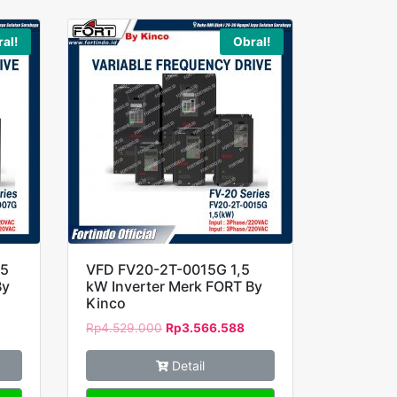
al!
Obral!
75
VFD FV20-2T-0015G 1,5
By
kW Inverter Merk FORT By
Kinco
Rp
4.529.000
Rp
3.566.588
Detail