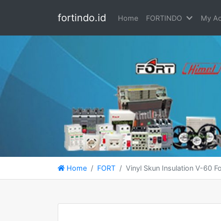
fortindo.id
Home
FORTINDO
My Ac
Home
FORT
Vinyl Skun Insulation V-60 