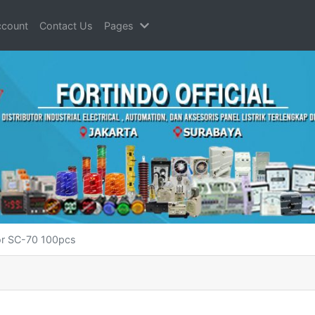
count
Contact Us
Pages
For SC-70 100pcs