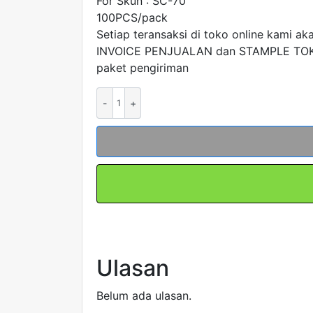
For Skun : SC-70
100PCS/pack
Setiap teransaksi di toko online kami ak
INVOICE PENJUALAN dan STAMPLE TOK
paket pengiriman
Kuantitas
Vinyl
Skun
Insulation
V-
60
For
SC-
70
100pcs
Ulasan
Belum ada ulasan.