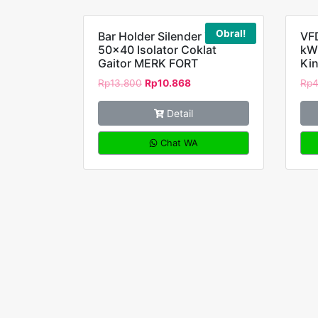
Obral!
Bar Holder Silender Type
VF
50×40 Isolator Coklat
kW 
Gaitor MERK FORT
Ki
Rp
13.800
Rp
10.868
Rp
4
Detail
Chat WA