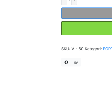
Vinyl
Skun
Insulation
V-
60
For
SC-
70
SKU:
V - 60
Kategori:
FOR
100pcs