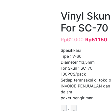
Vinyl Skun
For SC-70
Rp
62.000
Rp
51.150
Spesifikasi
Tipe : V-60
Diameter :13,5mm
For Skun : SC-70
100PCS/pack
Setiap teransaksi di toko 
INVOICE PENJUALAN dan
dalam
paket pengiriman
Kuantitas