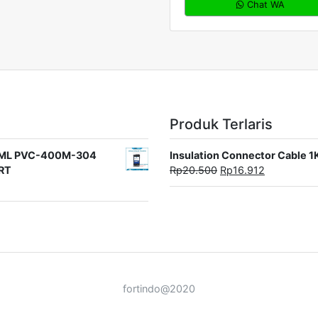
Chat WA
Produk Terlaris
rat ML PVC-400M-304
Insulation Connector Cable 
ORT
Rp
20.500
Rp
16.912
fortindo@2020