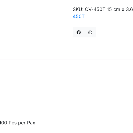
CV-
SKU:
CV-450T 15 cm x 3.
450T
450T
FORT
|Cable
Ties
Kualitas
Bagus
100 Pcs per Pax