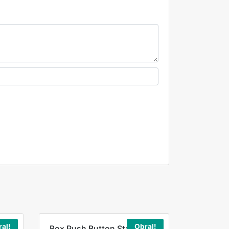
al!
Obral!
Box Push Button Station 4