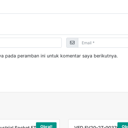
ya pada peramban ini untuk komentar saya berikutnya.
Obral!
Obr
ustrial Socket FT-212-B
VFD FV20-2T-0037G 3,7