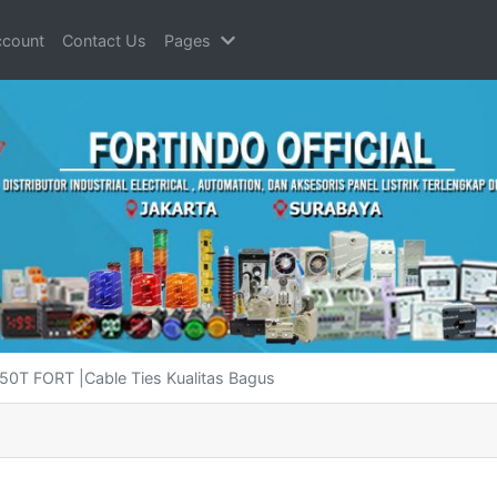
count
Contact Us
Pages
450T FORT |Cable Ties Kualitas Bagus