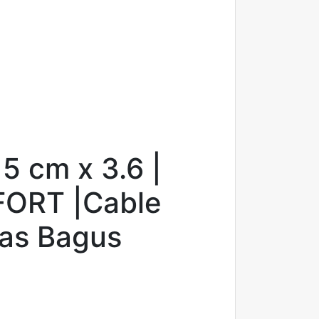
15 cm x 3.6 |
FORT |Cable
tas Bagus
0