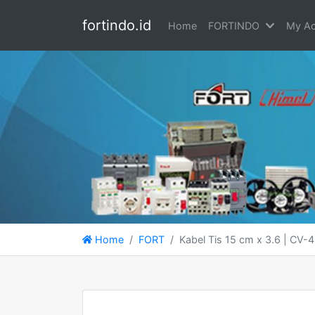
fortindo.id
Home
FORTINDO
My Ac
Home
FORT
Kabel Tis 15 cm x 3.6 | CV-