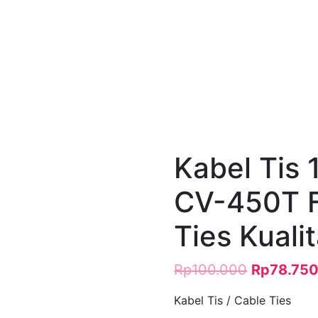
Kabel Tis 
CV-450T 
Ties Kuali
Rp
100.000
Rp
78.75
Kabel Tis / Cable Ties