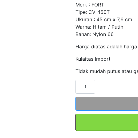
Merk : FORT
Tipe: CV-450T
Ukuran : 45 cm x 7,6 cm
Warna: Hitam / Putih
Bahan: Nylon 66
Harga diatas adalah harga
Kulaitas Import
Tidak mudah putus atau g
Kuantitas
Kabel
Tis
15
cm
x
3.6
|