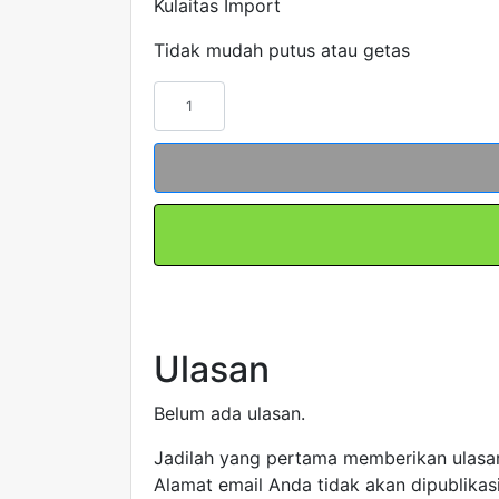
Kulaitas Import
Tidak mudah putus atau getas
Kuantitas
Kabel
Tis
15
cm
x
3.6
|
CV-
450T
Ulasan
FORT
|Cable
Belum ada ulasan.
Ties
Kualitas
Jadilah yang pertama memberikan ulasan
Bagus
Alamat email Anda tidak akan dipublikas