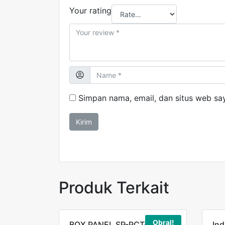
Your rating
Simpan nama, email, dan situs web sa
Produk Terkait
Obral!
BOX PANEL SP-PCT-403017
Ind