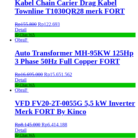
Kabel Chain Carier Drag Kabel
Townline T1030QR28 merk FORT
Rp
155.800
Rp
122.693
Detail
Chat WA
Obral!
Auto Transformer MH-95KW 125Hp
3 Phase 50Hz Full Copper FORT
Rp
16.695.000
Rp
15.651.562
Detail
Chat WA
Obral!
VFD FV20-2T-0055G 5,5 kW Inverter
Merk FORT By Kinco
Rp
8.145.000
Rp
6.414.188
Detail
Chat WA