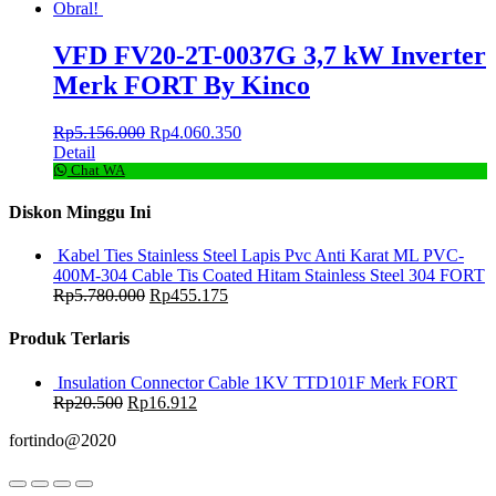
Obral!
VFD FV20-2T-0037G 3,7 kW Inverter
Merk FORT By Kinco
Rp
5.156.000
Rp
4.060.350
Detail
Chat WA
Diskon Minggu Ini
Kabel Ties Stainless Steel Lapis Pvc Anti Karat ML PVC-
400M-304 Cable Tis Coated Hitam Stainless Steel 304 FORT
Rp
5.780.000
Rp
455.175
Produk Terlaris
Insulation Connector Cable 1KV TTD101F Merk FORT
Rp
20.500
Rp
16.912
fortindo@2020