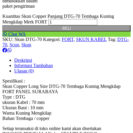
dimasukkan dalam
paket pengiriman
Kuantitas Skun Copper Panjang DTG-70 Tembaga Kuning
Mengkilap Merk FORT
BELI
Chat WA
SKU:
Skun DTG-70
Kategori:
FORT
,
SKUN KABEL
Tag:
DTG-
70
,
Scun
,
Skun
Deskripsi
Informasi Tambahan
Ulasan (0)
Spesifikasi :
Skun Copper Long Size DTG-70 Tembaga Kuning Mengkilap
FORT PANEL SURABAYA
Type : DTG
ukuran Kabel : 70 mm
Ukuran Baut : 10 mm
Warna Kuning Mengkilap
Bahan Tembaga / copper
Setiap teransaksi di toko online kami akan disertakan