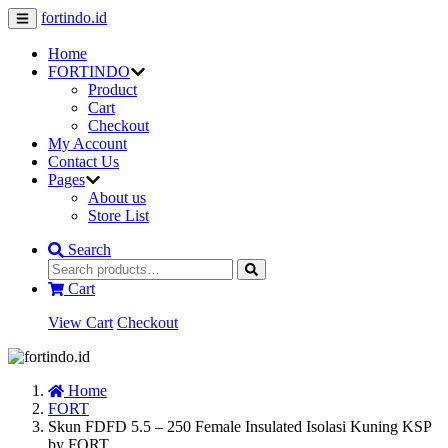
fortindo.id
Home
FORTINDO
Product
Cart
Checkout
My Account
Contact Us
Pages
About us
Store List
Search
Cart
View Cart
Checkout
Home
FORT
Skun FDFD 5.5 – 250 Female Insulated Isolasi Kuning KSP
by FORT