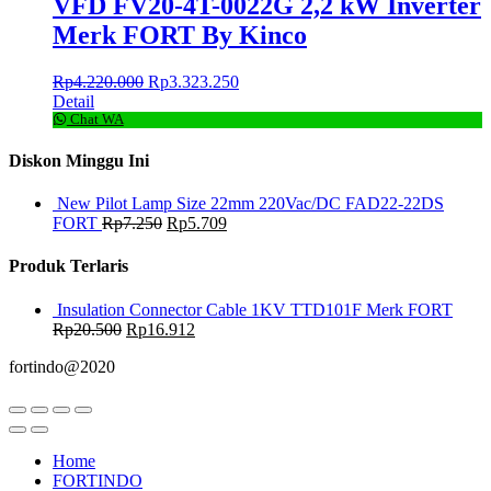
VFD FV20-4T-0022G 2,2 kW Inverter
Merk FORT By Kinco
Rp
4.220.000
Rp
3.323.250
Detail
Chat WA
Diskon Minggu Ini
New Pilot Lamp Size 22mm 220Vac/DC FAD22-22DS
FORT
Rp
7.250
Rp
5.709
Produk Terlaris
Insulation Connector Cable 1KV TTD101F Merk FORT
Rp
20.500
Rp
16.912
fortindo@2020
Home
FORTINDO