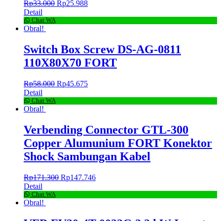
Rp
33.000
Rp
25.988
Detail
Chat WA
Obral!
Switch Box Screw DS-AG-0811
110X80X70 FORT
Rp
58.000
Rp
45.675
Detail
Chat WA
Obral!
Verbending Connector GTL-300
Copper Alumunium FORT Konektor
Shock Sambungan Kabel
Rp
171.300
Rp
147.746
Detail
Chat WA
Obral!