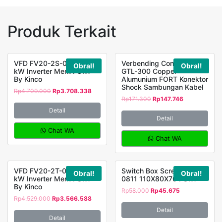
Produk Terkait
VFD FV20-2S-0022G 2,2
Verbending Connector
Obral!
Obral!
kW Inverter Merk FORT
GTL-300 Copper
By Kinco
Alumunium FORT Konektor
Shock Sambungan Kabel
Rp
4.709.000
Rp
3.708.338
Rp
171.300
Rp
147.746
Detail
Detail
Chat WA
Chat WA
VFD FV20-2T-0015G 1,5
Switch Box Screw DS-AG-
Obral!
Obral!
kW Inverter Merk FORT
0811 110X80X70 FORT
By Kinco
Rp
58.000
Rp
45.675
Rp
4.529.000
Rp
3.566.588
Detail
Detail