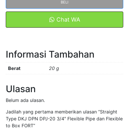
BELI
DKJ
DPN
DPJ-
Chat WA
20
3/4"
Flexible
Pipe
Informasi Tambahan
dan
Flexible
to
Berat
20 g
Box
FORT
Ulasan
Belum ada ulasan.
Jadilah yang pertama memberikan ulasan “Straight
Type DKJ DPN DPJ-20 3/4″ Flexible Pipe dan Flexible
to Box FORT”