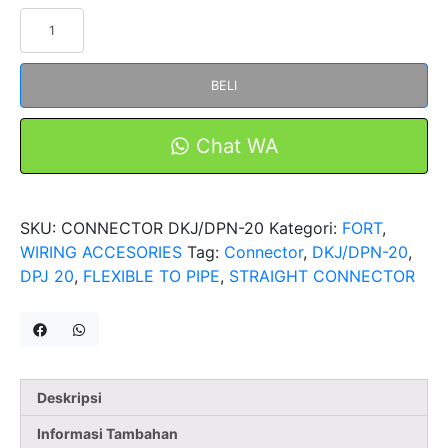
Kuantitas
Straight
Type
BELI
DKJ
DPN
DPJ-
Chat WA
20
3/4"
Flexible
SKU:
CONNECTOR DKJ/DPN-20
Kategori:
FORT
,
Pipe
WIRING ACCESORIES
Tag:
Connector
,
DKJ/DPN-20
,
dan
DPJ 20
,
FLEXIBLE TO PIPE
,
STRAIGHT CONNECTOR
Flexible
to
Box
FORT
Deskripsi
Informasi Tambahan